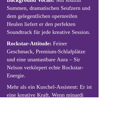
Background Vocals:
Mit soulful
Summen, dramatischen Seufzern und
dem gelegentlichen opernreifen
Heulen liefert er den perfekten
Soundtrack für jede kreative Session.
Rockstar-Attitude:
Feiner
Geschmack, Premium-Schlafplätze
und eine unantastbare Aura – Sir
Nelson verkörpert echte Rockstar-
Energie.
Mehr als ein Kuschel-Assistent: Er ist
eine kreative Kraft. Wenn minardi
STUDIO eine Band wäre, würde er
den Chor anführen.
minardi STUDIO