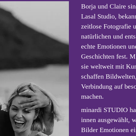
Borja und Claire sin
Lasal Studio, bekann
zeitlose Fotografie
natürlichen und ent
echte Emotionen un
Geschichten fest. Mi
sie weltweit mit K
schaffen Bildwelten,
Verbindung auf beso
machen.
minardi STUDIO hat s
innen ausgewählt, w
Bilder Emotionen e