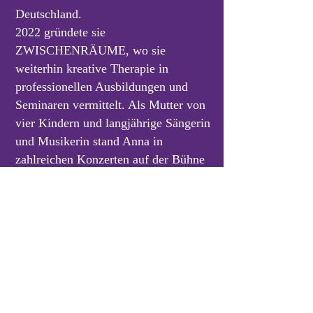
Deutschland.
2022 gründete sie
ZWISCHENRÄUME, wo sie
weiterhin kreative Therapie in
professionellen Ausbildungen und
Seminaren vermittelt. Als Mutter von
vier Kindern und langjährige Sängerin
und Musikerin stand Anna in
zahlreichen Konzerten auf der Bühne
und wirkte an sechs CD-Produktionen
mit.
ZWISCHENRÄUME – Akademie für
Kreative Therapien und
Persönlichkeitsentwicklung ist bei
minardi STUDIO ansässig.
Zur Webseite