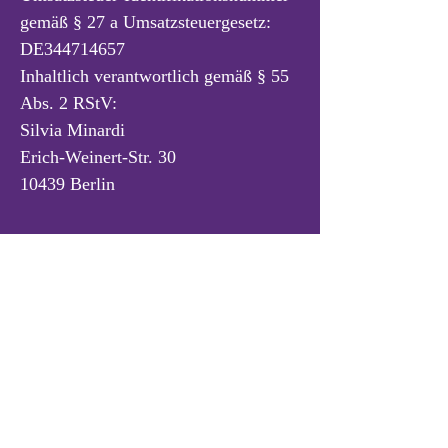
gemäß § 27 a Umsatzsteuergesetz:
DE344714657
Inhaltlich verantwortlich gemäß § 55
Abs. 2 RStV:
Silvia Minardi
Erich-Weinert-Str. 30
10439 Berlin
minardi STUDIO
KONTAKT
info@minardistudio.com
+49 170 4492403
/
+49 30 70070122
Hentigstraße 18A, 10318 Berlin, Deutschland